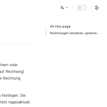
On this page
Table of Contents for current page
Rechnungen einsehen, speichern, drucken
chern oder
 auf Rechnung)
ne Rechnung
 festlegen. Sie
tets tagesaktuell.