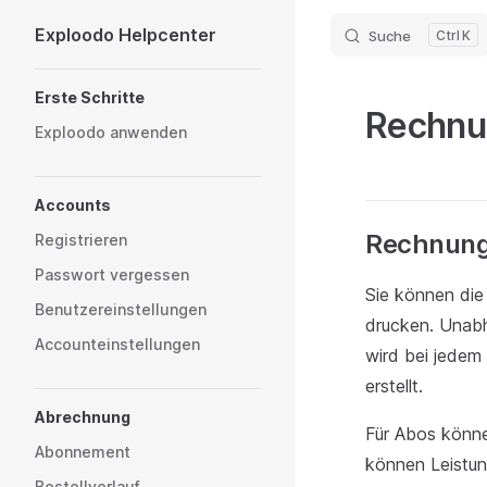
Exploodo Helpcenter
Suche
K
Skip to content
Sidebar Navigation
Erste Schritte
Rechnu
Exploodo anwenden
Accounts
Rechnunge
Registrieren
Passwort vergessen
Sie können die 
Benutzereinstellungen
drucken. Unabh
Accounteinstellungen
wird bei jedem
erstellt.
Abrechnung
Für Abos könne
Abonnement
können Leistun
Bestellverlauf