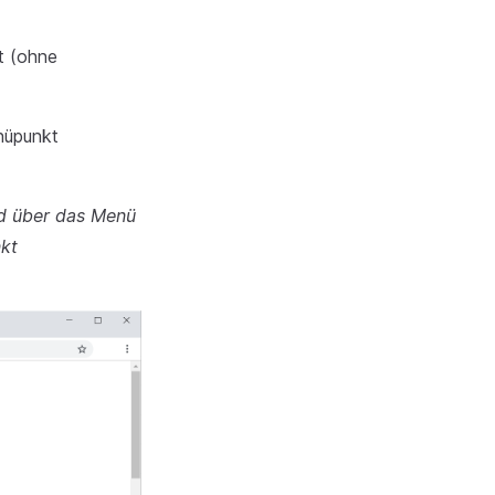
t (ohne
nüpunkt
d über das Menü
nkt